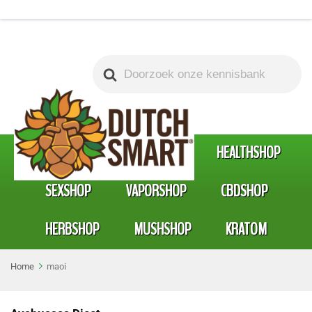
Search
For
SMARTSHOP
HEADSHOP
HEALTHSHOP
SEXSHOP
VAPORSHOP
CBDSHOP
HERBSHOP
MUSHSHOP
KRATOM
Home
maoi