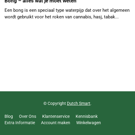
Bong – alles wat je moet weten
Een bong is een speciaal type waterpijp dat over het algemeen
wordt gebruikt voor het roken van cannabis, hasj, tabak...
© Copyright
Dutch Smart
.
Blog
Over Ons
Klantenservice
Kennisbank
Extra Informatie
Account maken
Winkelwagen