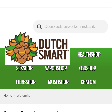
Search
For
SMARTSHOP
HEADSHOP
HEALTHSHOP
SEXSHOP
VAPORSHOP
CBDSHOP
HERBSHOP
MUSHSHOP
KRATOM
Home
Waterpijp